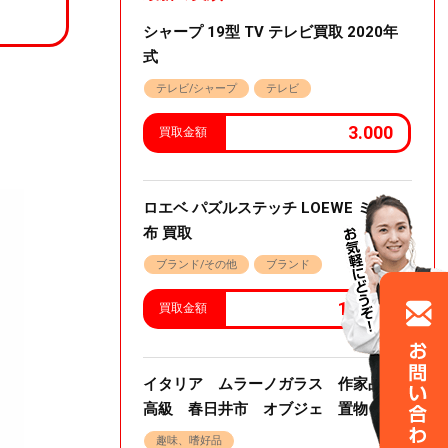
シャープ 19型 TV テレビ買取 2020年
式
テレビ/シャープ
テレビ
3.000
買取金額
ロエベ パズルステッチ LOEWE ミニ財
布 買取
ブランド/その他
ブランド
15,000
買取金額
イタリア ムラーノガラス 作家品
高級 春日井市 オブジェ 置物
趣味、嗜好品