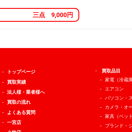
三点 9,000円
-
買取品目
トップページ
家電（冷蔵
買取実績
エアコン
法人様・業者様へ
パソコン・
買取の流れ
カメラ・オ
よくある質問
家具（ベッ
一宮店
ブランド・