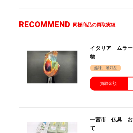
RECOMMEND
同様商品の買取実績
イタリア ムラー
物
趣味、嗜好品
買取金額
一宮市 仏具 お
て