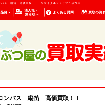
ンパス 縦笛 高価買取！！｜リサイクルショップこぶつ屋
法人様・
取品目
よくある質問
買取の流
業者様へ
コンパス 縦笛 高価買取！！