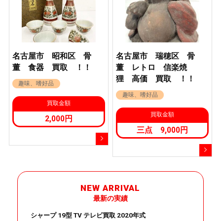
名古屋市 昭和区 骨
名古屋市 瑞穂区 骨
董 食器 買取 ！！
董 レトロ 信楽焼
狸 高価 買取 ！！
趣味、嗜好品
趣味、嗜好品
買取金額
買取金額
2,000円
三点 9,000円
NEW ARRIVAL
最新の実績
シャープ 19型 TV テレビ買取 2020年式