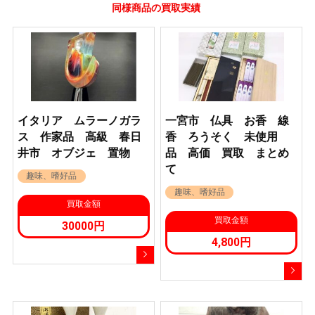
同様商品の買取実績
イタリア ムラーノガラ
一宮市 仏具 お香 線
ス 作家品 高級 春日
香 ろうそく 未使用
井市 オブジェ 置物
品 高価 買取 まとめ
て
趣味、嗜好品
趣味、嗜好品
買取金額
買取金額
30000円
4,800円