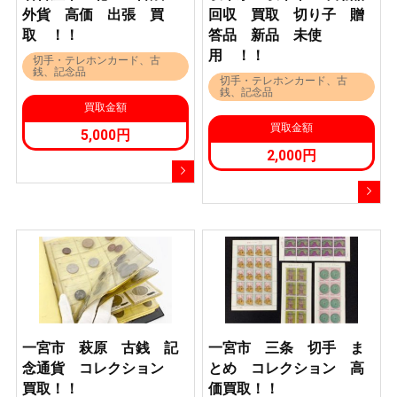
外貨 高価 出張 買
回収 買取 切り子 贈
取 ！！
答品 新品 未使
用 ！！
切手・テレホンカード、古
銭、記念品
切手・テレホンカード、古
銭、記念品
買取金額
買取金額
5,000円
2,000円
一宮市 萩原 古銭 記
一宮市 三条 切手 ま
念通貨 コレクション
とめ コレクション 高
買取！！
価買取！！