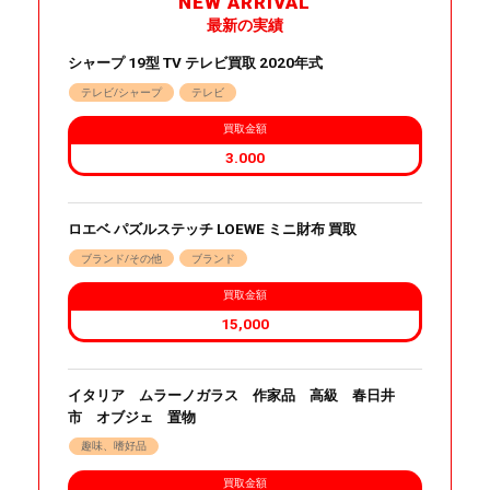
NEW ARRIVAL
最新の実績
シャープ 19型 TV テレビ買取 2020年式
テレビ/シャープ
テレビ
買取金額
3.000
ロエベ パズルステッチ LOEWE ミニ財布 買取
ブランド/その他
ブランド
買取金額
15,000
イタリア ムラーノガラス 作家品 高級 春日井
市 オブジェ 置物
趣味、嗜好品
買取金額