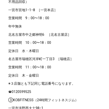
不用品回収）
一宮市宮地
1−1−8
［一宮本店］
営業時間
9
：
00
〜
18
：
00
年中無休
北名古屋市中之郷神明
6
［北名古屋店］
営業時間
10
：
00
〜
18
：
00
定休日 水・木曜日
名古屋市瑞穂区河岸町一丁目
3
［瑞穂店］
営業時間
11
：
00
〜
18
：
00
定休日 木・金曜日
※
３店舗とも下記同じ電話番号になります。
☎︎
0120599525
③
KOBFITNESS
（
24
時間フィットネスジム）
一宮市浅野西大土
98−1