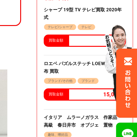
シャープ 19型 TV テレビ買取 2020年
式
テレビ/シャープ
テレビ
3.000
買取金額
ロエベ パズルステッチ LOEWE ミニ財
布 買取
ブランド/その他
ブランド
15,000
買取金額
イタリア ムラーノガラス 作家品
高級 春日井市 オブジェ 置物
趣味、嗜好品