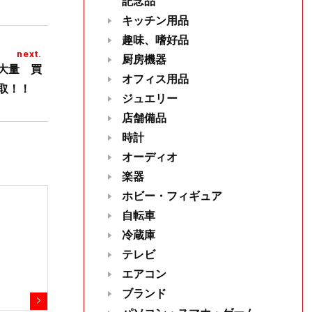
記念品
キッチン用品
趣味、嗜好品
next.
厨房機器
大量 買
オフィス用品
取！！
ジュエリー
店舗備品
時計
オーディオ
楽器
ホビー・フィギュア
自転車
冷蔵庫
テレビ
エアコン
ブランド