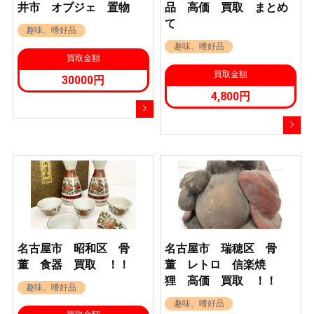
井市 オブジェ 置物
品 高価 買取 まとめ
て
趣味、嗜好品
趣味、嗜好品
買取金額
買取金額
30000円
4,800円
名古屋市 昭和区 骨
名古屋市 瑞穂区 骨
董 食器 買取 ！！
董 レトロ 信楽焼
狸 高価 買取 ！！
趣味、嗜好品
趣味、嗜好品