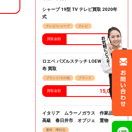
シャープ 19型 TV テレビ買取 2020年
式
テレビ/シャープ
テレビ
3.000
買取金額
ロエベ パズルステッチ LOEWE ミニ財
布 買取
ブランド/その他
ブランド
15,000
買取金額
イタリア ムラーノガラス 作家品
高級 春日井市 オブジェ 置物
趣味、嗜好品