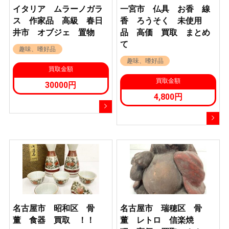
イタリア ムラーノガラ
一宮市 仏具 お香 線
ス 作家品 高級 春日
香 ろうそく 未使用
井市 オブジェ 置物
品 高価 買取 まとめ
て
趣味、嗜好品
趣味、嗜好品
買取金額
買取金額
30000円
4,800円
名古屋市 昭和区 骨
名古屋市 瑞穂区 骨
董 食器 買取 ！！
董 レトロ 信楽焼