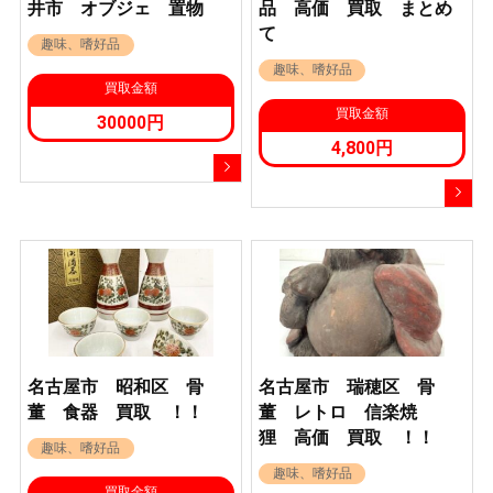
井市 オブジェ 置物
品 高価 買取 まとめ
て
趣味、嗜好品
趣味、嗜好品
買取金額
買取金額
30000円
4,800円
名古屋市 昭和区 骨
名古屋市 瑞穂区 骨
董 食器 買取 ！！
董 レトロ 信楽焼
狸 高価 買取 ！！
趣味、嗜好品
趣味、嗜好品
買取金額